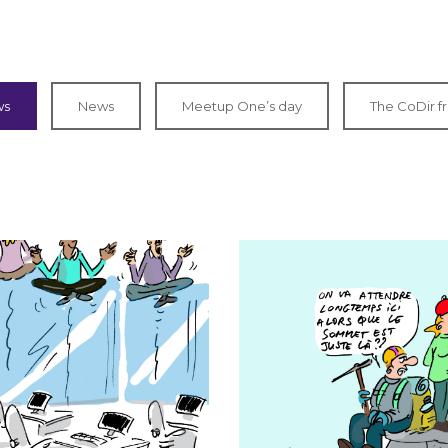
ws
News
Meetup One’s day
The CoDir f