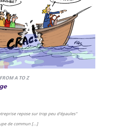
FROM A TO Z
age
treprise repose sur trop peu d'épaules
"
upe de commun [...]