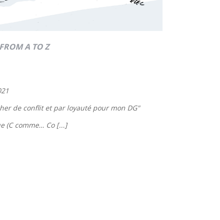
FROM A TO Z
021
ncher de conflit et par loyauté pour mon DG
"
e (C comme… Co [...]